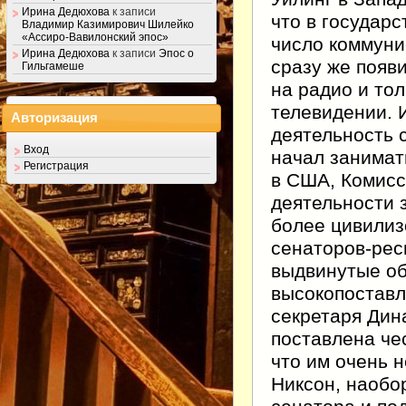
Ирина Дедюхова
к записи
что в государ
Владимир Казимирович Шилейко
«Ассиро-Вавилонский эпос»
число коммуни
Ирина Дедюхова
к записи
Эпос о
сразу же появ
Гильгамеше
на радио и то
телевидении. 
Авторизация
деятельность 
Вход
начал занимат
Регистрация
в США, Комисс
деятельности з
более цивилиз
сенаторов-рес
выдвинутые об
высокопоставл
секретаря Дин
поставлена че
что им очень 
Никсон, наобо