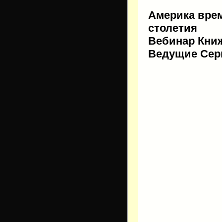
Америка врем
столетия
Вебинар Книж
Ведущие Серг