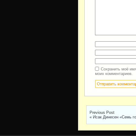
Сохранить моё имя
моих комментариев.
Previous Post
«
Исак Динесен «Семь го