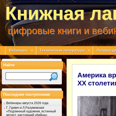
Книжная ла
цифровые книги и веби
Вебинары
Техническая литература
Литератур
Найти
Америка вр
ХХ столети
Последние поступления
Вебинары августа 2026 года
Г. Гурвич и Л.Разумовская
«Подлинный художник, истинный
артист, настоящий убийца»