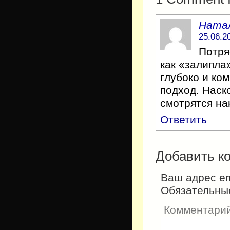
Ната
25.06.2
Потря
как «залипла
глубоко и ко
подход. Наск
смотрятся на
Ответить
Добавить к
Ваш адрес em
Обязательны
Комментари