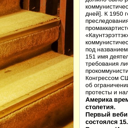
коммунистичес
дней]. К 1950
преследования
промаккартист
«Каунтэрэттэк
коммунистичес
под названием
151 имя деяте
требования ли
прокоммунисти
Конгрессом СШ
об ограничени
протесты и на
Америка врем
столетия.
Первый вебин
состоялся 15.