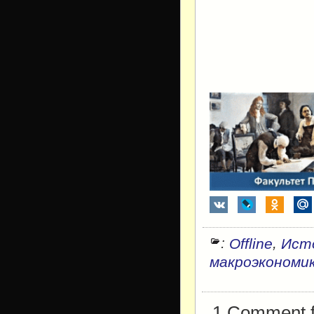
:
,
Offline
Ист
макроэкономи
1 Comment fo