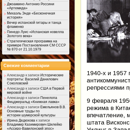
Джоаккино Антонио Россини
«Артемида»
Михаэль Энде «Бесконечная
история»
Вечер испанской гитары и танца
фламенко
Пинедо Луис «Испанская новелла
Золотого века»
Стратегическая программа на
примере Постановления СМ СССР
№ 870 от 21.10.1979
Свежие комментарии
1940-х и 1957
Александр
к записи
Исторические
антикоммунист
портреты: Василий Данилович
Соколовский
репрессиями п
Александр
к записи
США в Первой
мировой войне
Александр
к записи
Пенелопа
9 февраля 195
Фицджеральд «Книжная лавка»
режима в Кита
Александр
к записи
Емельянов В.В.
Основные труды по
впечатление, 
истории шумерской культуры
Ирина Дедюхова
к записи
штата Висконс
Владимир Казимирович Шилейко
Уилинг в Запа
«Ассиро-Вавилонский эпос»