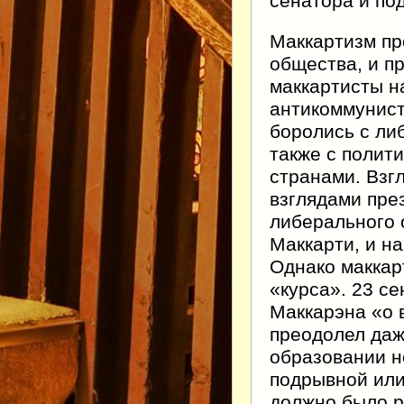
сенатора и по
Маккартизм пр
общества, и п
маккартисты н
антикоммунист
боролись с ли
также с полит
странами. Взг
взглядами пре
либерального 
Маккарти, и на
Однако маккар
«курса». 23 с
Маккарэна «о 
преодолел даж
образовании н
подрывной или
должно было р