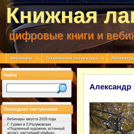
Книжная ла
цифровые книги и веби
Вебинары
Техническая литература
Литератур
Найти
Александр
Последние поступления
Вебинары августа 2026 года
Г. Гурвич и Л.Разумовская
«Подлинный художник, истинный
артист, настоящий убийца»