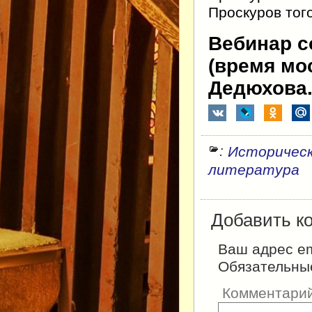
Проскуров того
Вебинар с
(время мо
Дедюхова
:
Историческ
литература
Добавить к
Ваш адрес em
Обязательны
Комментари