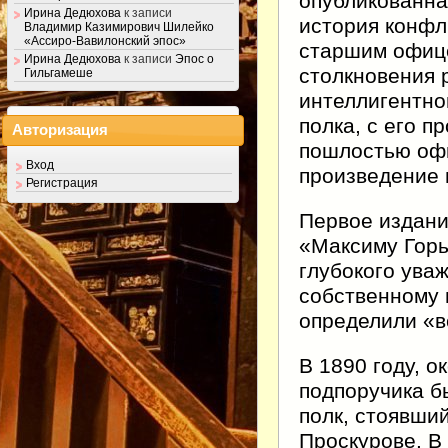
опубликованна
Ирина Дедюхова
к записи
история конфл
Владимир Казимирович Шилейко
«Ассиро-Вавилонский эпос»
старшим офице
Ирина Дедюхова
к записи
Эпос о
столкновения 
Гильгамеше
интеллигентно
полка, с его 
Авторизация
пошлостью офи
Вход
произведение 
Регистрация
Первое издани
«Максиму Горь
глубокого ува
собственному 
определили «в
В 1890 году, о
подпоручика б
полк, стоявший
Проскурове. В 