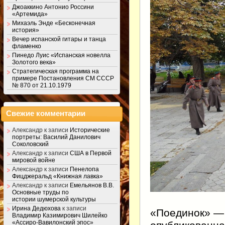
Джоаккино Антонио Россини
«Артемида»
Михаэль Энде «Бесконечная
история»
Вечер испанской гитары и танца
фламенко
Пинедо Луис «Испанская новелла
Золотого века»
Стратегическая программа на
примере Постановления СМ СССР
№ 870 от 21.10.1979
Свежие комментарии
Александр
к записи
Исторические
портреты: Василий Данилович
Соколовский
Александр
к записи
США в Первой
мировой войне
Александр
к записи
Пенелопа
Фицджеральд «Книжная лавка»
Александр
к записи
Емельянов В.В.
Основные труды по
истории шумерской культуры
Ирина Дедюхова
к записи
«Поединок» — 
Владимир Казимирович Шилейко
«Ассиро-Вавилонский эпос»