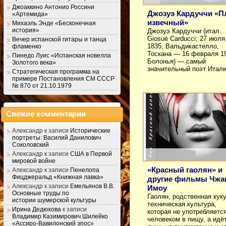
Джоаккино Антонио Россини
Джозуэ Кардуччи «П
«Артемида»
извечный»
Михаэль Энде «Бесконечная
история»
Джозуэ Кардуччи (итал.
Giosuè Carducci; 27 июля
Вечер испанской гитары и танца
1835, Вальдикастелло,
фламенко
Тоскана — 16 февраля 1
Пинедо Луис «Испанская новелла
Болонья) — самый
Золотого века»
значительный поэт Итал
Стратегическая программа на
примере Постановления СМ СССР
№ 870 от 21.10.1979
Свежие комментарии
Александр
к записи
Исторические
портреты: Василий Данилович
Соколовский
Александр
к записи
США в Первой
мировой войне
«Красный гаолян» и
Александр
к записи
Пенелопа
Фицджеральд «Книжная лавка»
другие фильмы Чжа
Александр
к записи
Емельянов В.В.
Имоу
Основные труды по
Гаолян, родственная кук
истории шумерской культуры
техническая культура,
Ирина Дедюхова
к записи
которая не употребляетс
Владимир Казимирович Шилейко
человеком в пищу, а идё
«Ассиро-Вавилонский эпос»