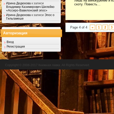
лишь на винокурение и к
Ирина Дедюхова
к записи
скоту. Повесть…
Владимир Казимирович Шилейко
«Ассиро-Вавилонский эпос»
Ирина Дедюхова
к записи
Эпос о
Гильгамеше
Page 4 of 4
«
1
2
3
Авторизация
Вход
Регистрация
Copyright © 2008-2017 Книжная лавка. All Rights Reserved.
//