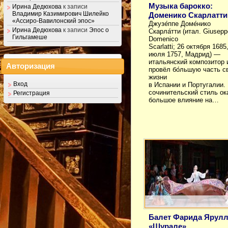
Музыка барокко:
Ирина Дедюхова
к записи
Владимир Казимирович Шилейко
Доменико Скарлатти
«Ассиро-Вавилонский эпос»
Джузе́ппе Доме́нико
Ирина Дедюхова
к записи
Эпос о
Скарла́тти (итал. Giusepp
Гильгамеше
Domenico
Scarlatti; 26 октября 168
июля 1757, Мадрид) —
итальянский композитор 
Авторизация
провёл бо́льшую часть с
жизни
Вход
в Испании и Португалии.
сочинительский стиль ок
Регистрация
большое влияние на…
Балет Фарида Ярул
«Шурале»