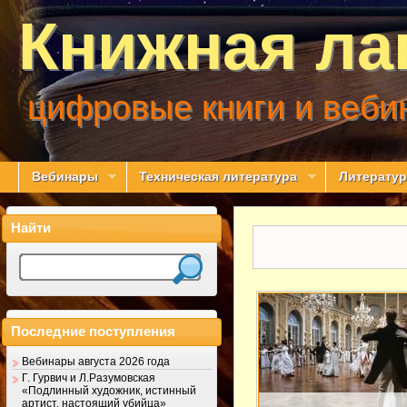
Книжная ла
цифровые книги и веби
Вебинары
Техническая литература
Литератур
Найти
Последние поступления
Вебинары августа 2026 года
Г. Гурвич и Л.Разумовская
«Подлинный художник, истинный
артист, настоящий убийца»