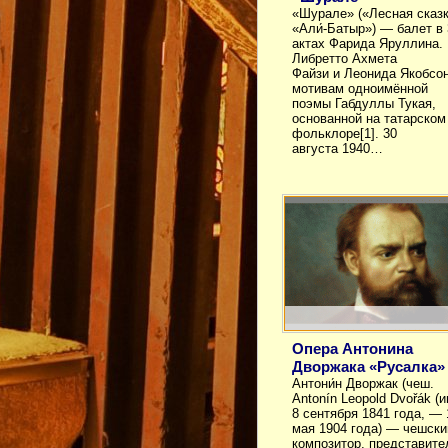
«Шурале» («Лесная сказк
«Али́-Батыр») — балет в 
актах Фарида Яруллина.
Либретто Ахмета
Файзи и Леонида Якобсон
мотивам одноимённой
поэмы Габдуллы Тукая,
основанной на татарском
фольклоре[1]. 30
августа 1940…
Опера Антонина
Дворжака «Русалка»
Антони́н Двoржак (чеш.
Antonín Leopold Dvořák (и
8 сентября 1841 года, — 
мая 1904 года) — чешски
композитор, представит