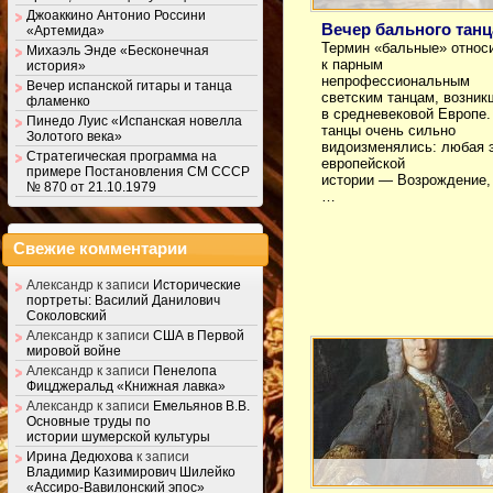
Джоаккино Антонио Россини
Вечер бального танц
«Артемида»
Термин «бальные» относ
Михаэль Энде «Бесконечная
к парным
история»
непрофессиональным
Вечер испанской гитары и танца
светским танцам, возни
фламенко
в средневековой Европе.
Пинедо Луис «Испанская новелла
танцы очень сильно
Золотого века»
видоизменялись: любая 
Стратегическая программа на
европейской
примере Постановления СМ СССР
истории — Возрождение,
№ 870 от 21.10.1979
…
Свежие комментарии
Александр
к записи
Исторические
портреты: Василий Данилович
Соколовский
Александр
к записи
США в Первой
мировой войне
Александр
к записи
Пенелопа
Фицджеральд «Книжная лавка»
Александр
к записи
Емельянов В.В.
Основные труды по
истории шумерской культуры
Ирина Дедюхова
к записи
Владимир Казимирович Шилейко
«Ассиро-Вавилонский эпос»