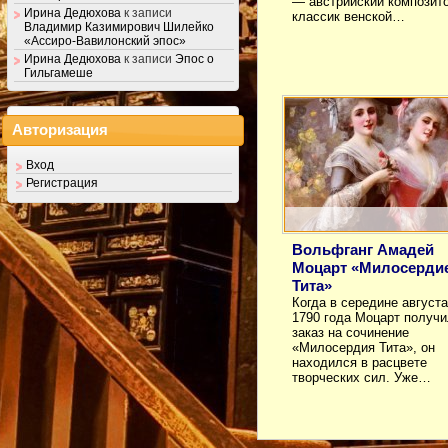
— австрийский композито
Ирина Дедюхова
к записи
классик венской…
Владимир Казимирович Шилейко
«Ассиро-Вавилонский эпос»
Ирина Дедюхова
к записи
Эпос о
Гильгамеше
Авторизация
Вход
Регистрация
Вольфганг Амадей
Моцарт «Милосерди
Тита»
Когда в середине августа
1790 года Моцарт получ
заказ на сочинение
«Милосердия Тита», он
находился в расцвете
творческих сил. Уже…