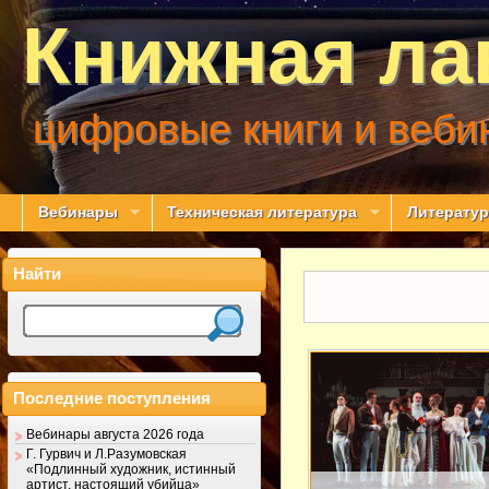
Книжная ла
цифровые книги и веби
Вебинары
Техническая литература
Литератур
Найти
Последние поступления
Вебинары августа 2026 года
Г. Гурвич и Л.Разумовская
«Подлинный художник, истинный
артист, настоящий убийца»