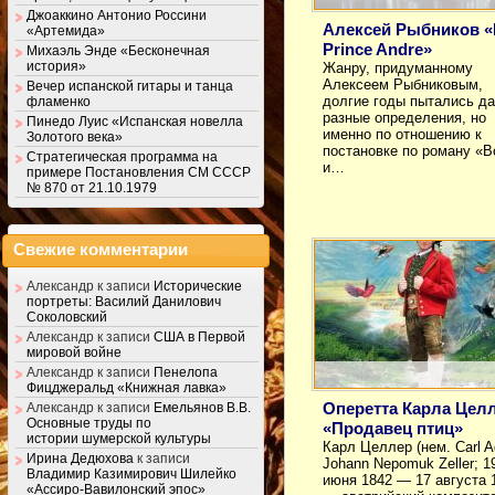
Джоаккино Антонио Россини
Алексей Рыбников «
«Артемида»
Prince Andre»
Михаэль Энде «Бесконечная
история»
Жанру, придуманному
Алексеем Рыбниковым,
Вечер испанской гитары и танца
долгие годы пытались да
фламенко
разные определения, но
Пинедо Луис «Испанская новелла
именно по отношению к
Золотого века»
постановке по роману «В
Стратегическая программа на
и…
примере Постановления СМ СССР
№ 870 от 21.10.1979
Свежие комментарии
Александр
к записи
Исторические
портреты: Василий Данилович
Соколовский
Александр
к записи
США в Первой
мировой войне
Александр
к записи
Пенелопа
Фицджеральд «Книжная лавка»
Оперетта Карла Цел
Александр
к записи
Емельянов В.В.
Основные труды по
«Продавец птиц»
истории шумерской культуры
Карл Целлер (нем. Carl 
Ирина Дедюхова
к записи
Johann Nepomuk Zeller; 1
Владимир Казимирович Шилейко
июня 1842 — 17 августа 
«Ассиро-Вавилонский эпос»