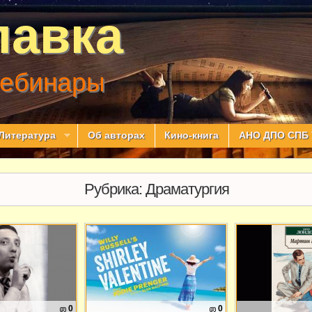
лавка
вебинары
Литература
Об авторах
Кино-книга
АНО ДПО СПБ 
Рубрика:
Драматургия
0
0