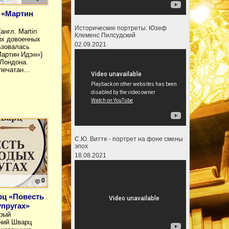
 «Мартин
Исторические портреты: Юзеф
англ. Martin
Клеменс Пилсудский
их довоенных
02.09.2021
ьзовалась
Мартин Идэн»)
Лондона.
апечатан…
С.Ю. Витте - портрет на фоне смены
эпох
18.08.2021
0
рц «Повесть
пругах»
брый
ний Шварц