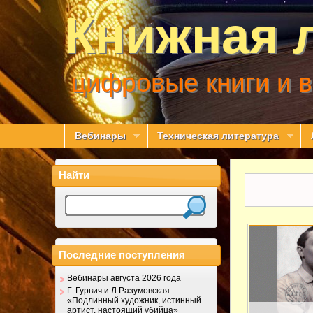
Книжная 
цифровые книги и 
Вебинары
Техническая литература
Найти
Последние поступления
Вебинары августа 2026 года
Г. Гурвич и Л.Разумовская
«Подлинный художник, истинный
артист, настоящий убийца»