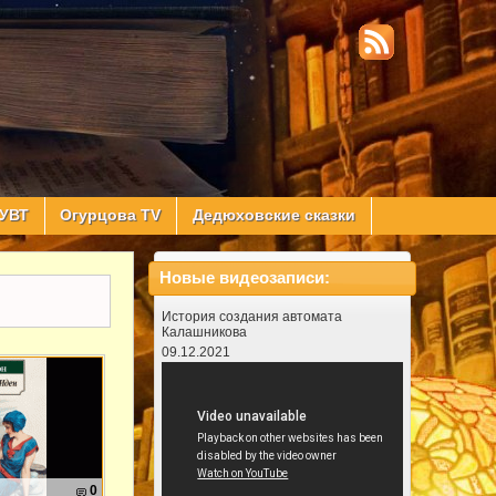
УВТ
Огурцова TV
Дедюховские сказки
Новые видеозаписи:
История создания автомата
Калашникова
09.12.2021
0