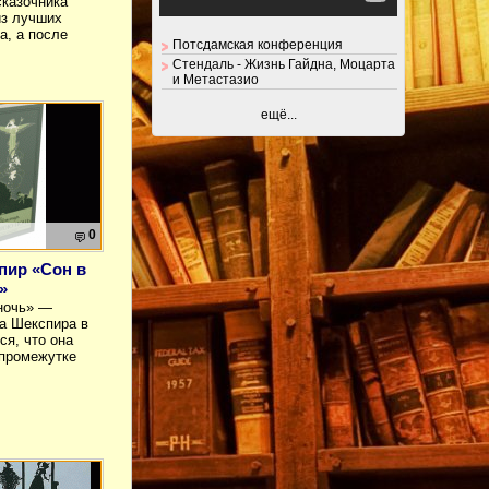
сказочника
из лучших
а, а после
Потсдамская конференция
Стендаль - Жизнь Гайдна, Моцарта
и Метастазио
ещё...
0
пир «Сон в
»
ночь» —
а Шекспира в
ся, что она
 промежутке