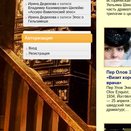
историческая
Ирина Дедюхова
к записи
Уильяма Шекс
Владимир Казимирович Шилейко
часть драмат
«Ассиро-Вавилонский эпос»
трилогии о ц
Ирина Дедюхова
к записи
Эпос о
Гильгамеше
Авторизация
Вход
Регистрация
Пер Олов 
«Визит кор
врача»
Пер Улов Энк
Olov Enquist;
1934, Йоггбё
— 25 апреля 
шведский пис
драматург,…