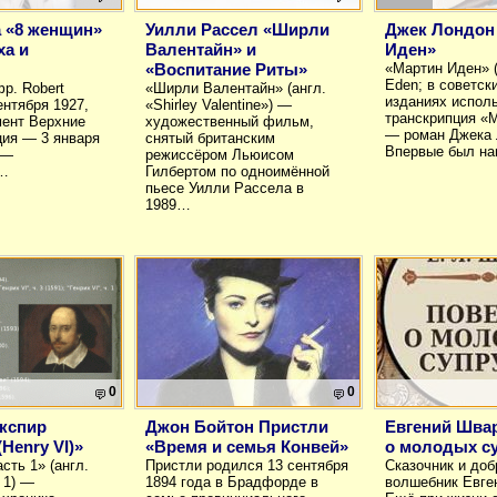
 «8 женщин»
Уилли Рассел «Ширли
Джек Лондон
ха и
Валентайн» и
Иден»
«Воспитание Риты»
«Мартин Иден» (
Eden; в советск
фр. Robert
«Ширли Валентайн» (англ.
изданиях испол
ентября 1927,
«Shirley Valentine») —
транскрипция «
мент Верхние
художественный фильм,
— роман Джека 
ия — 3 января
снятый британским
Впервые был н
 —
режиссёром Льюисом
й…
Гилбертом по одноимённой
пьесе Уилли Рассела в
1989…
0
0
кспир
Джон Бойтон Пристли
Евгений Шва
(Henry VI)»
«Время и семья Конвей»
о молодых су
асть 1» (англ.
Пристли родился 13 сентября
Сказочник и до
t 1) —
1894 года в Брадфорде в
волшебник Евге