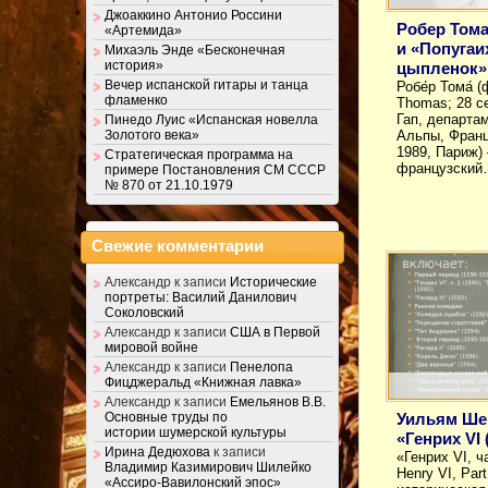
Джоаккино Антонио Россини
Робер Тома
«Артемида»
и «Попугаи
Михаэль Энде «Бесконечная
история»
цыпленок»
Вечер испанской гитары и танца
Робе́р Тома́ (
фламенко
Thomas; 28 с
Гап, департа
Пинедо Луис «Испанская новелла
Золотого века»
Альпы, Франц
1989, Париж)
Стратегическая программа на
французски
примере Постановления СМ СССР
№ 870 от 21.10.1979
Свежие комментарии
Александр
к записи
Исторические
портреты: Василий Данилович
Соколовский
Александр
к записи
США в Первой
мировой войне
Александр
к записи
Пенелопа
Фицджеральд «Книжная лавка»
Александр
к записи
Емельянов В.В.
Уильям Ше
Основные труды по
истории шумерской культуры
«Генрих VI 
Ирина Дедюхова
к записи
«Генрих VI, ч
Владимир Казимирович Шилейко
Henry VI, Par
«Ассиро-Вавилонский эпос»