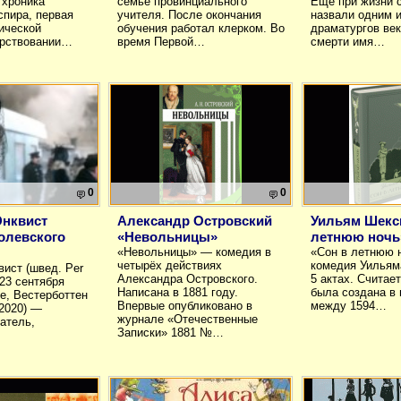
 хроника
семье провинциального
Ещё при жизни 
пира, первая
учителя. После окончания
назвали одним 
ической
обучения работал клерком. Во
драматургов век
арствовании…
время Первой…
смерти имя…
0
0
Энквист
Александр Островский
Уильям Шекс
олевского
«Невольницы»
летнюю ночь
«Невольницы» — комедия в
«Сон в летнюю 
четырёх действиях
комедия Уильям
вист (швед. Per
Александра Островского.
5 актах. Считает
 23 сентября
Написана в 1881 году.
была создана в
ле, Вестерботтен
Впервые опубликовано в
между 1594…
2020) —
журнале «Отечественные
атель,
Записки» 1881 №…