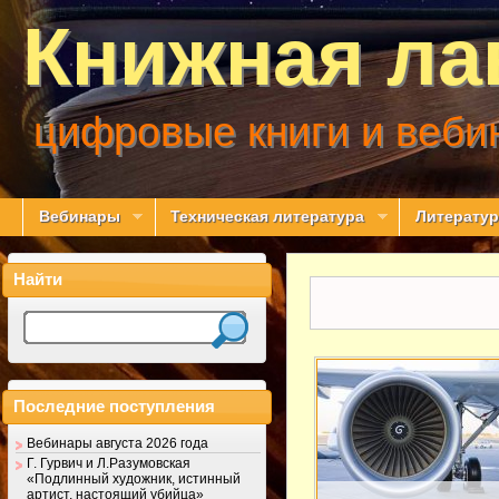
Книжная ла
цифровые книги и веби
Вебинары
Техническая литература
Литератур
Найти
Последние поступления
Вебинары августа 2026 года
Г. Гурвич и Л.Разумовская
«Подлинный художник, истинный
артист, настоящий убийца»