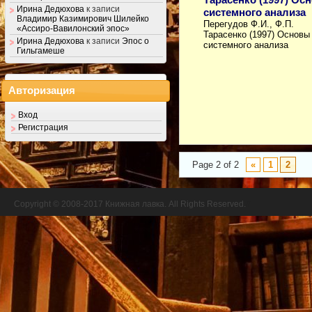
Ирина Дедюхова
к записи
системного анализа
Владимир Казимирович Шилейко
Перегудов Ф.И., Ф.П.
«Ассиро-Вавилонский эпос»
Тарасенко (1997) Основы
Ирина Дедюхова
к записи
Эпос о
системного анализа
Гильгамеше
Авторизация
Вход
Регистрация
Page 2 of 2
«
1
2
Copyright © 2008-2017 Книжная лавка. All Rights Reserved.
//