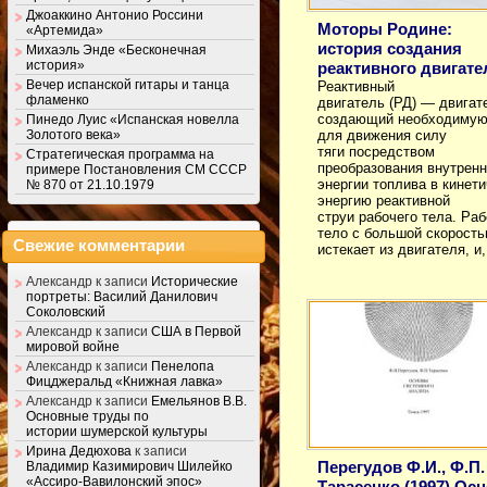
Джоаккино Антонио Россини
Моторы Родине:
«Артемида»
история создания
Михаэль Энде «Бесконечная
история»
реактивного двигате
Вечер испанской гитары и танца
Реактивный
фламенко
двигатель (РД) — двигат
создающий необходиму
Пинедо Луис «Испанская новелла
Золотого века»
для движения силу
тяги посредством
Стратегическая программа на
преобразования внутрен
примере Постановления СМ СССР
энергии топлива в кинет
№ 870 от 21.10.1979
энергию реактивной
струи рабочего тела. Ра
тело с большой скорост
Свежие комментарии
истекает из двигателя, и
Александр
к записи
Исторические
портреты: Василий Данилович
Соколовский
Александр
к записи
США в Первой
мировой войне
Александр
к записи
Пенелопа
Фицджеральд «Книжная лавка»
Александр
к записи
Емельянов В.В.
Основные труды по
истории шумерской культуры
Ирина Дедюхова
к записи
Перегудов Ф.И., Ф.П.
Владимир Казимирович Шилейко
«Ассиро-Вавилонский эпос»
Тарасенко (1997) Ос