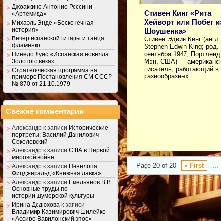
Джоаккино Антонио Россини
Стивен Кинг «Рита
«Артемида»
Хейворт или Побег и
Михаэль Энде «Бесконечная
история»
Шоушенка»
Вечер испанской гитары и танца
Стивен Эдвин Кинг (англ.
фламенко
Stephen Edwin King; род.
сентября 1947, Портленд
Пинедо Луис «Испанская новелла
Золотого века»
Мэн, США) — американс
писатель, работающий в
Стратегическая программа на
разнообразных…
примере Постановления СМ СССР
№ 870 от 21.10.1979
Свежие комментарии
Александр
к записи
Исторические
портреты: Василий Данилович
Соколовский
Александр
к записи
США в Первой
мировой войне
Page 20 of 20
« First
...
Александр
к записи
Пенелопа
Фицджеральд «Книжная лавка»
Александр
к записи
Емельянов В.В.
Основные труды по
истории шумерской культуры
Ирина Дедюхова
к записи
Владимир Казимирович Шилейко
«Ассиро-Вавилонский эпос»