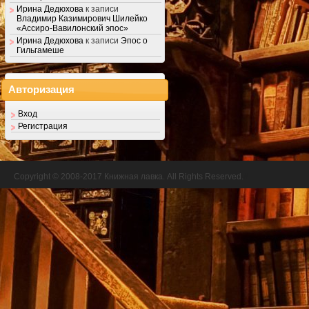
Ирина Дедюхова
к записи
Владимир Казимирович Шилейко
«Ассиро-Вавилонский эпос»
Ирина Дедюхова
к записи
Эпос о
Гильгамеше
Авторизация
Вход
Регистрация
Copyright © 2008-2017 Книжная лавка. All Rights Reserved.
//