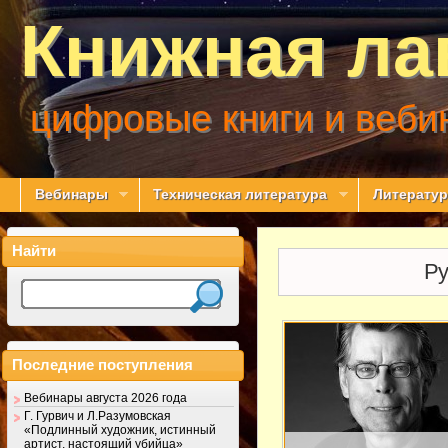
Книжная ла
цифровые книги и веби
Вебинары
Техническая литература
Литератур
Найти
Ру
Последние поступления
Вебинары августа 2026 года
Г. Гурвич и Л.Разумовская
«Подлинный художник, истинный
артист, настоящий убийца»